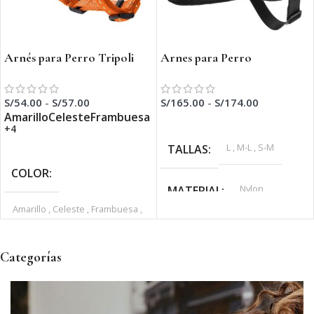
Arnés para Perro Tripoli
Arnes para Perro
Mini
Norwegian Ranger
S/
54.00
-
S/
57.00
S/
165.00
-
S/
174.00
Amarillo
Celeste
Frambuesa
SELECCIONAR OPCIONES
+4
L
,
M-L
,
S-M
TALLAS
SELECCIONAR OPCIONES
COLOR
Nylon
MATERIAL
Amarillo
,
Celeste
,
Frambuesa
,
Naranja
,
Negro
,
Rosa Claro
,
Verde Oliva
Categorías
XXS
TALLAS
Nylon
MATERIAL