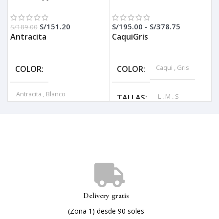
S/
151.20
S/
195.00
-
S/
378.75
S/
189.00
S
Antracita
Caqui
Gris
SELECCIONAR OPCIONES
SELECCIONAR OPCIONES
Caqui
,
Gris
COLOR
COLOR
Antracita
,
Blanco
L
,
M
,
S
TALLAS
M
,
S
TALLAS
Poliester
MATERIAL
Delivery gratis
(Zona 1) desde 90 soles