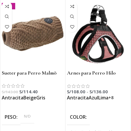
-20%
Sueter para Perro Malmö
Arnes para Perro Hilo
Comfort
S/
114.40
S/
108.00
-
S/
136.00
S/
143.00
Antracita
Beige
Gris
Antracita
Azul
Lima
+8
SELECCIONAR OPCIONES
SELECCIONAR OPCIONES
N/D
PESO
COLOR