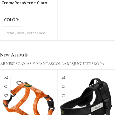
Crema
Rosa
Verde Claro
AÑADIR AL CARRITO
SELECCIONAR OPCIONES
COLOR
Crema
,
Rosa
,
Verde Claro
New Arrivals
ARNESES
CAMAS Y MANTAS
COLLARES
JUGUETES
ROPA