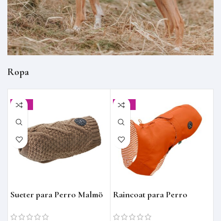
Ropa
-20%
-30%
Sueter para Perro Malmö
Raincoat para Perro
R
Milford
M