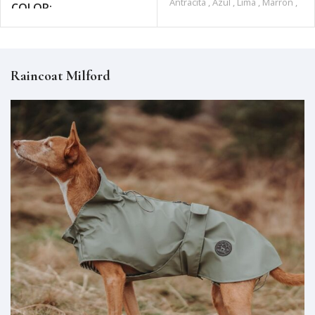
Antracita
,
Azul
,
Lima
,
Marron
,
COLOR
Naranja
,
Rojo
,
Rosa
,
Rosa
antiguo
,
Turquesa
,
Verde
Linden
,
Verde oscuro
Antracita
,
Beige
,
Borgoña
,
Caqui
,
Gris
Raincoat Milford
TALLAS
TALLAS
M
,
M-L
,
S
,
S-M
,
XS
,
XS-S
,
XXS
,
XXS-XS
25
,
30
,
35
,
40
,
45
,
50
Poliester
MATERIAL
Acrilico
MATERIAL