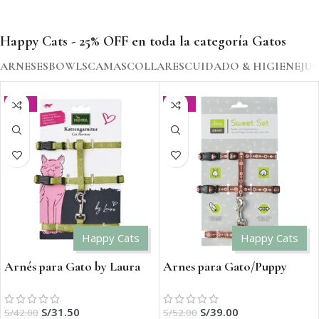
Happy Cats - 25% OFF en toda la categoría Gatos
ARNESES
BOWLS
CAMAS
COLLARES
CUIDADO & HIGIENE
JU
-25%
-25%
Happy Cats
Happy Cats
Arnés para Gato by Laura
Arnes para Gato/Puppy
Signs
S/
31.50
S/
39.00
S/
42.00
S/
52.00