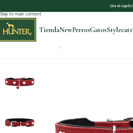
Usa el cupón
Skip to navigation
Skip to main content
Tienda
New
Perros
Gatos
Stylecat
Inicio
Collections
Love
Collar para Perro Love