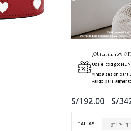
¡Obtén un 10% OFF
Usa el código:
HUN
*Inicia sesión para
valido para aliment
S/
192.00
-
S/
34
TALLAS