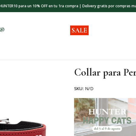
 HUNTER10 para un 10% OFF en tu 1ra compra | Delivery gratis por compras m
s®
SALE
Collar para Pe
SKU:
N/D