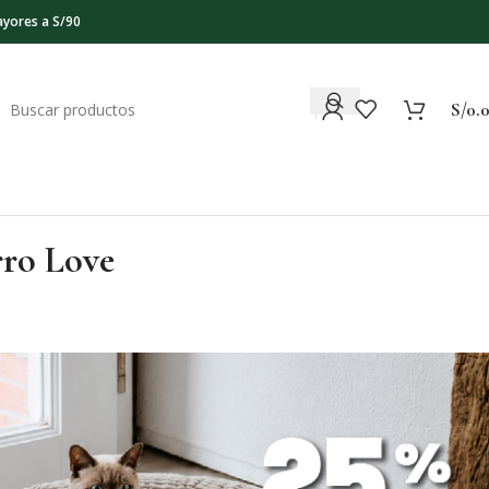
ayores a S/90
S/
0.
rro Love