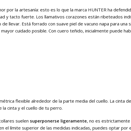
 amor por la artesanía: esto es lo que la marca HUNTER ha defend
idad y tacto fuerte. Los llamativos corazones están ribeteados in
 llevar. Está forrado con suave piel de vacuno napa para una sen
el mayor cuidado posible. Con cuero teñido, inicialmente puede ha
étrica flexible alrededor de la parte media del cuello. La cinta d
 cinta y el cuello de tu perro.
collares suelen
superponerse ligeramente
, no es estrictamente 
 en el límite superior de las medidas indicadas, puedes optar por 