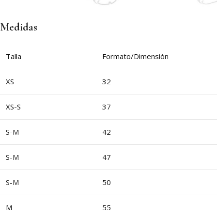
Medidas
Talla
Formato/Dimensión
XS
32
XS-S
37
S-M
42
S-M
47
S-M
50
M
55