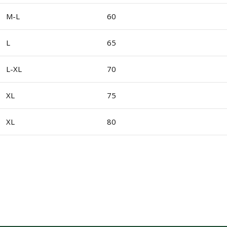
M-L
60
L
65
L-XL
70
XL
75
XL
80