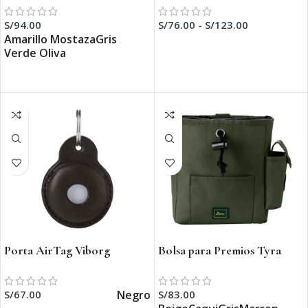
S/
94.00
S/
76.00
-
S/
123.00
Amarillo Mostaza
Gris
SELECCIONAR OPCIONES
Verde Oliva
SELECCIONAR OPCIONES
Porta AirTag Viborg
Bolsa para Premios Tyra
Negro
S/
67.00
S/
83.00