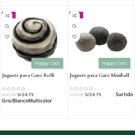
-25%
-25%
Happy Cats
Happy Cats
Juguete para Gato Rolli
Juguete para Gato Miniball
Surtido
Surtido
S/
24.75
S/
24.75
S/
33.00
S/
33.00
Gris/Blanco
Multicolor
SELECCIONAR OPCIONES
SELECCIONAR OPCIONES