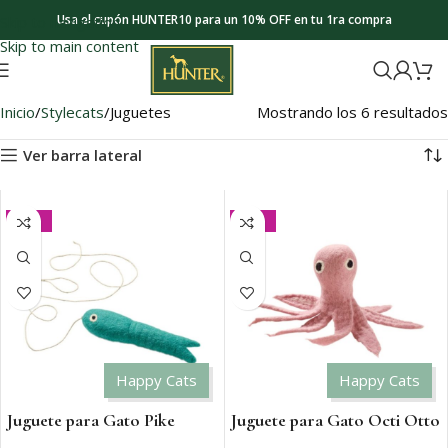
Usa el cupón HUNTER10 para un 10% OFF en tu 1ra compra
Skip to navigation
Skip to main content
Inicio
Stylecats
Juguetes
Mostrando los 6 resultados
Ver barra lateral
-25%
-25%
Happy Cats
Happy Cats
Juguete para Gato Pike
Juguete para Gato Octi Otto