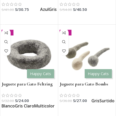
Azul
Gris
S/
30.75
S/
40.50
S/
41.00
S/
54.00
SELECCIONAR OPCIONES
AÑADIR AL CARRITO
-25%
-25%
Happy Cats
Happy Cats
Juguete para Gato Feltring
Juguete para Gato Bombs
Gris
Surtido
S/
24.00
S/
27.00
S/
32.00
S/
36.00
Blanco
Gris Claro
Multicolor
SELECCIONAR OPCIONES
SELECCIONAR OPCIONES