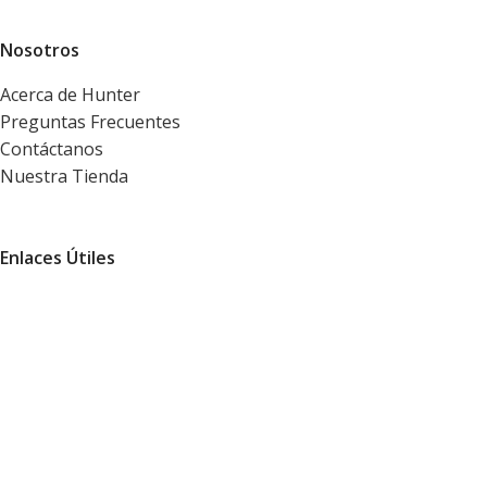
Nosotros
Acerca de Hunter
Preguntas Frecuentes
Contáctanos
Nuestra Tienda
Enlaces Útiles
Términos y Condiciones
Políticas de Privacidad
Políticas de Envío y Pago
Libro de Reclamaciones
Nuestras Redes