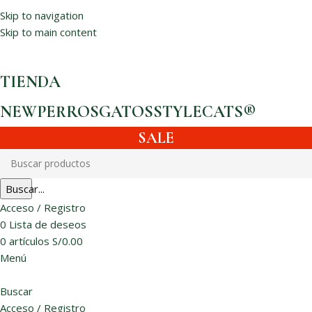
Usa el cupón HUNTER10 para un 10% OFF en tu 1ra compra |
Skip to navigation
Delivery gratis por compras mayores a S/90
Skip to main content
Usa el cupón HUNTER10 para un 10% OFF en tu 1ra compra
TIENDA
NEW
PERROS
GATOS
STYLECATS®
SALE
Buscar...
Acceso / Registro
0
Lista de deseos
0
artículos
S/
0.00
Menú
Buscar
Acceso / Registro