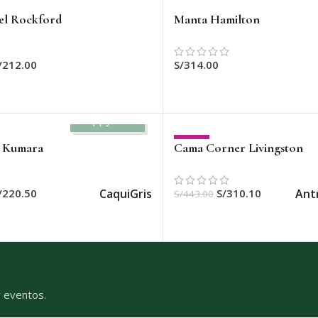
el Rockford
Manta Hamilton
/
212.00
S/
314.00
AR OPCIONES
AÑADIR AL CARRITO
Happy Cats
-30%
 Kumara
Cama Corner Livingston
Caqui
Gris
Ant
/
220.50
S/
310.10
S/
443.00
AR OPCIONES
SELECCIONAR OPCIONES
y eventos.