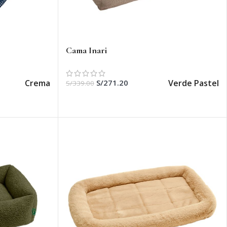
Cama Inari
Crema
Verde Pastel
S/
271.20
S/
339.00
SELECCIONAR OPCIONES