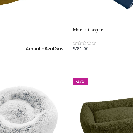
Manta Casper
Amarillo
Azul
Gris
S/
81.00
AR OPCIONES
SELECCIONAR OPCIONES
-25%