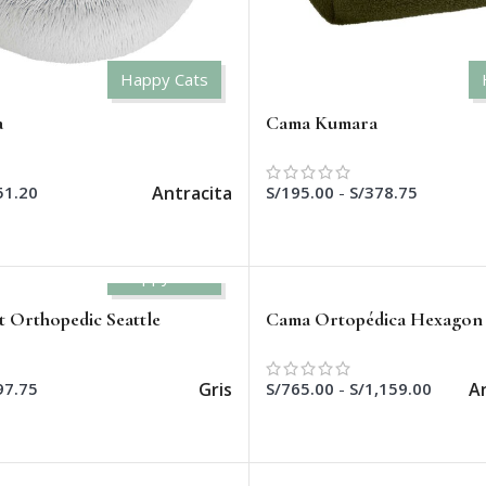
Happy Cats
a
Cama Kumara
Antracita
51.20
S/
195.00
-
S/
378.75
AR OPCIONES
SELECCIONAR OPCIONES
Happy Cats
 Orthopedic Seattle
Cama Ortopédica Hexagon
Gris
A
97.75
S/
765.00
-
S/
1,159.00
AR OPCIONES
SELECCIONAR OPCIONES