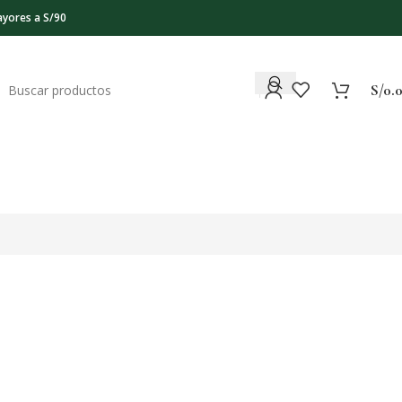
ayores a S/90
S/
0.