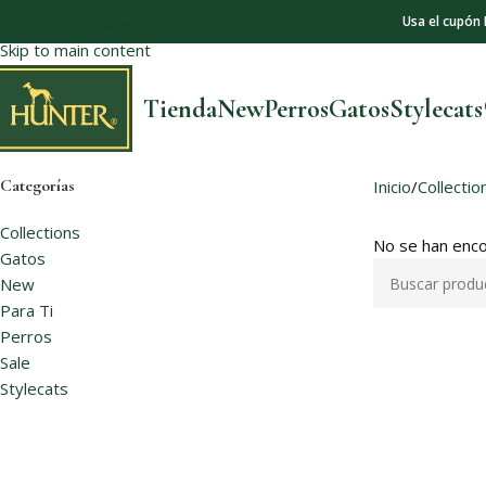
Usa el cupón
Skip to navigation
Skip to main content
Tienda
New
Perros
Gatos
Stylecat
Categorías
Inicio
Collectio
Collections
No se han enco
Gatos
New
Para Ti
Perros
Sale
Stylecats