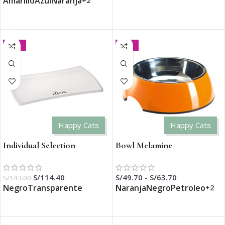
Amarillo
Azul
Naranja
+2
SELECCIONAR OPCIONES
SELECCIONAR OPCIONES
-20%
-30%
Happy Cats
Happy Cats
Individual Selection
Bowl Melamine
S/
114.40
S/
49.70
-
S/
63.70
S/
143.00
Negro
Transparente
Naranja
Negro
Petroleo
+2
SELECCIONAR OPCIONES
SELECCIONAR OPCIONES