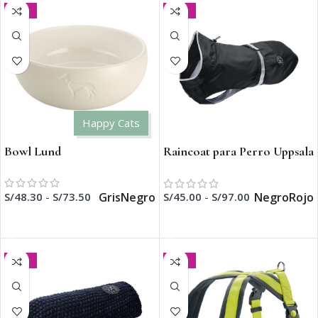
-30%
-50%
Happy Cats
Bowl Lund
Raincoat para Perro Uppsala
Rain
Gris
Negro
Negro
Rojo
S/
48.30
-
S/
73.50
S/
45.00
-
S/
97.00
SELECCIONAR OPCIONES
SELECCIONAR OPCIONES
-50%
-20%