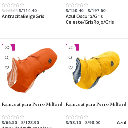
S/
114.40
S/
150.40
-
S/
197.60
S/
143.00
Antracita
Beige
Gris
Azul Oscuro/Gris
Celeste/Gris
Rojo/Gris
SELECCIONAR OPCIONES
SELECCIONAR OPCIONES
-30%
-30%
Raincoat para Perro Milford
Raincoat para Perro Milford
Azul
S/
66.50
-
S/
123.90
S/
58.10
-
S/
98.00