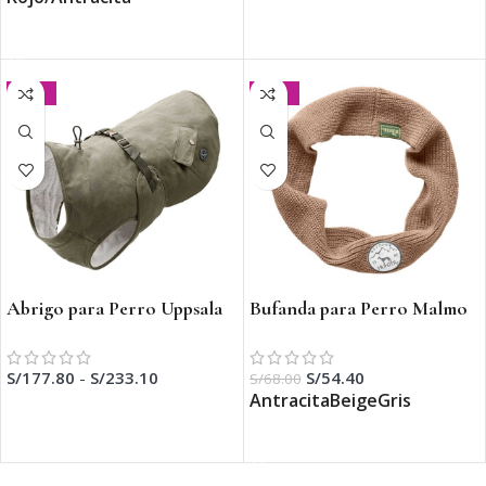
SELECCIONAR OPCIONES
SELECCIONAR OPCIONES
-30%
-20%
Abrigo para Perro Uppsala
Bufanda para Perro Malmo
Trend
S/
54.40
S/
177.80
-
S/
233.10
S/
68.00
Antracita
Beige
Gris
SELECCIONAR OPCIONES
SELECCIONAR OPCIONES