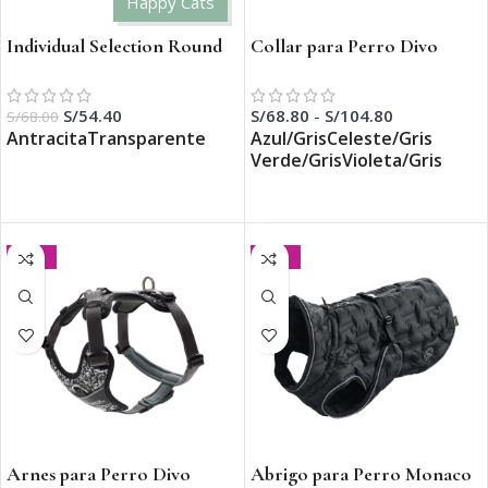
Happy Cats
Individual Selection Round
Collar para Perro Divo
S/
54.40
S/
68.80
-
S/
104.80
S/
68.00
Antracita
Transparente
Azul/Gris
Celeste/Gris
Verde/Gris
Violeta/Gris
SELECCIONAR OPCIONES
SELECCIONAR OPCIONES
-50%
-30%
Arnes para Perro Divo
Abrigo para Perro Monaco