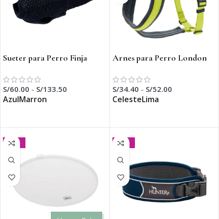
Sueter para Perro Finja
Arnes para Perro London
Comfort
S/
60.00
-
S/
133.50
S/
34.40
-
S/
52.00
Azul
Marron
Celeste
Lima
SELECCIONAR OPCIONES
SELECCIONAR OPCIONES
-20%
-20%