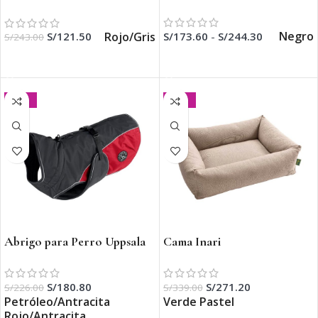
Reflect
Negro
Rojo/Gris
S/
173.60
-
S/
244.30
S/
121.50
S/
243.00
SELECCIONAR OPCIONES
SELECCIONAR OPCIONES
-20%
-20%
Abrigo para Perro Uppsala
Cama Inari
Cozy
S/
271.20
S/
180.80
S/
339.00
S/
226.00
Verde Pastel
Petróleo/Antracita
Rojo/Antracita