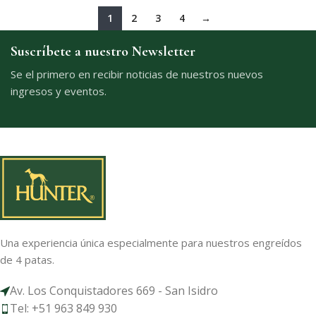
1
2
3
4
→
Suscríbete a nuestro Newsletter
Se el primero en recibir noticias de nuestros nuevos
ingresos y eventos.
Una experiencia única especialmente para nuestros engreídos
de 4 patas.
Av. Los Conquistadores 669 - San Isidro
Tel: +51 963 849 930