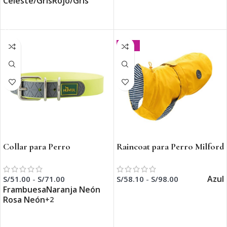
Celeste/Gris
Rojo/Gris
SELECCIONAR OPCIONES
SELECCIONAR OPCIONES
-30%
Collar para Perro
Raincoat para Perro Milford
Convenience
Azul
S/
58.10
-
S/
98.00
S/
51.00
-
S/
71.00
Frambuesa
Naranja Neón
SELECCIONAR OPCIONES
Rosa Neón
+2
SELECCIONAR OPCIONES