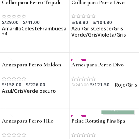
Collar para Perro Tripoli
Collar para Perro Divo
VB
S/
68.80
-
S/
104.80
S/
29.00
-
S/
41.00
Azul/Gris
Celeste/Gris
Amarillo
Celeste
Frambuesa
+4
Verde/Gris
Violeta/Gris
SELECCIONAR OPCIONES
SELECCIONAR OPCIONES
-50%
Arnes para Perro Maldon
Arnes para Perro Divo
Up
Reflect
Rojo/Gris
S/
158.00
-
S/
226.00
S/
121.50
S/
243.00
Azul/Gris
Verde oscuro
SELECCIONAR OPCIONES
SELECCIONAR OPCIONES
Happy Cats
-25%
Arnes para Perro Hilo
Peine Rotating Pins Spa