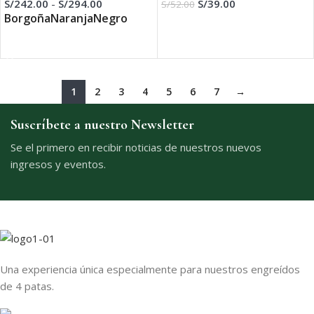
S/
242.00
-
S/
294.00
S/
39.00
S/
52.00
Borgoña
Naranja
Negro
SELECCIONAR OPCIONES
SELECCIONAR OPCIONES
1
2
3
4
5
6
7
→
Suscríbete a nuestro Newsletter
Se el primero en recibir noticias de nuestros nuevos
ingresos y eventos.
Una experiencia única especialmente para nuestros engreídos
de 4 patas.