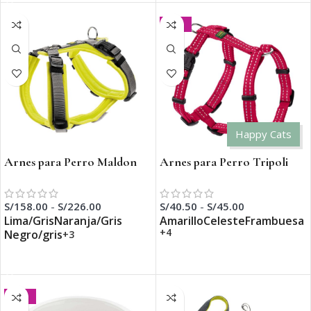
-25%
Happy Cats
Arnes para Perro Maldon
Arnes para Perro Tripoli
S/
158.00
-
S/
226.00
S/
40.50
-
S/
45.00
Lima/Gris
Naranja/Gris
Amarillo
Celeste
Frambuesa
+4
Negro/gris
+3
SELECCIONAR OPCIONES
SELECCIONAR OPCIONES
-25%