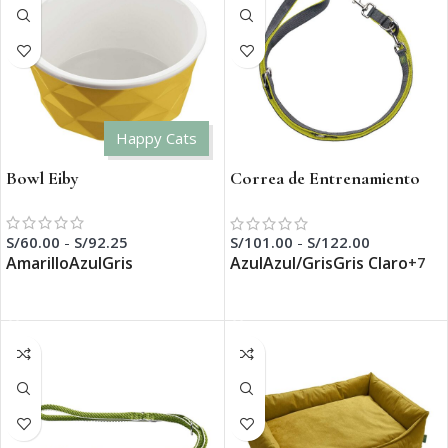
Happy Cats
Bowl Eiby
Correa de Entrenamiento
para Perro Maldon
S/
60.00
-
S/
92.25
S/
101.00
-
S/
122.00
Amarillo
Azul
Gris
Azul
Azul/Gris
Gris Claro
+7
SELECCIONAR OPCIONES
SELECCIONAR OPCIONES