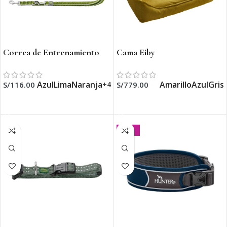
Correa de Entrenamiento
Cama Eiby
para Perro Hilo
Amarillo
Azul
Gris
Azul
Lima
Naranja
S/
779.00
S/
116.00
+4
SELECCIONAR OPCIONES
SELECCIONAR OPCIONES
-20%