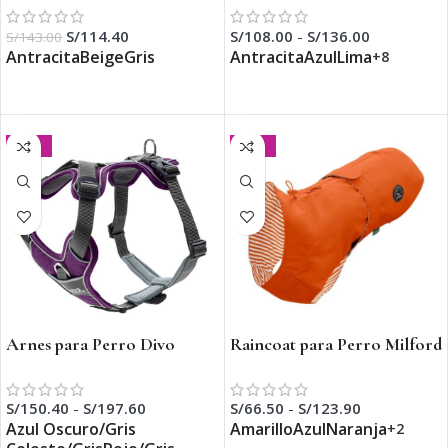
S/
114.40
S/
108.00
-
S/
136.00
S/
143.00
Antracita
Beige
Gris
Antracita
Azul
Lima
+8
SELECCIONAR OPCIONES
SELECCIONAR OPCIONES
-20%
-30%
Arnes para Perro Divo
Raincoat para Perro Milford
S/
150.40
-
S/
197.60
S/
66.50
-
S/
123.90
Azul Oscuro/Gris
Amarillo
Azul
Naranja
+2