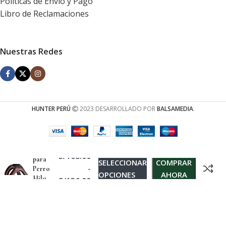
Políticas de Envío y Pago
Libro de Reclamaciones
Nuestras Redes
HUNTER PERÚ
2023 DESARROLLADO POR
BALSAMEDIA
.
Arnes
S/
108.00
para
SELECCIONAR
COMPRAR
-
Perro
OPCIONES
AHORA
Hilo
S/
136.00
Comfort