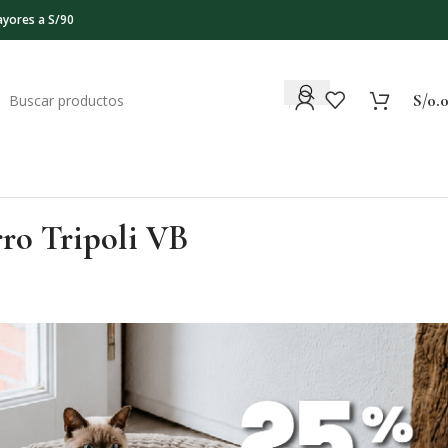
ayores a S/90
S/
0.
rro Tripoli VB