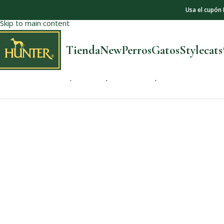
Usa el cupón
Skip to navigation
Skip to main content
Tienda
New
Perros
Gatos
Stylecat
Inicio
Collections
Tripoli
Collar para Perro Tripoli VB