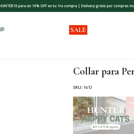
 HUNTER10 para un 10% OFF en tu 1ra compra | Delivery gratis por compras m
s®
SALE
Collar para Pe
SKU:
N/D