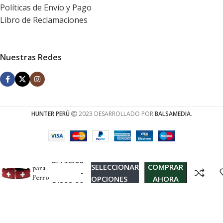
Políticas de Envío y Pago
Libro de Reclamaciones
Nuestras Redes
HUNTER PERÚ
2023 DESARROLLADO POR
BALSAMEDIA
.
Collar
S/
192.00
SELECCIONAR
COMPRAR
para
-
Perro
OPCIONES
AHORA
S/
292.00
Swiss