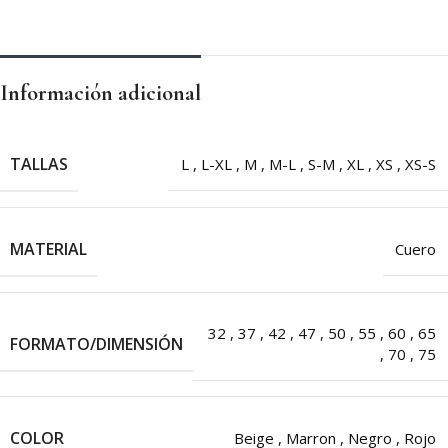
Información adicional
TALLAS
L
,
L-XL
,
M
,
M-L
,
S-M
,
XL
,
XS
,
XS-S
MATERIAL
Cuero
32
,
37
,
42
,
47
,
50
,
55
,
60
,
65
FORMATO/DIMENSIÓN
,
70
,
75
COLOR
Beige
,
Marron
,
Negro
,
Rojo