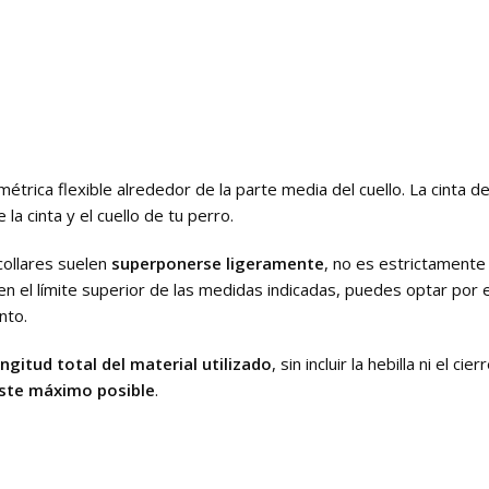
étrica flexible alrededor de la parte media del cuello. La cinta d
 cinta y el cuello de tu perro.
collares suelen
superponerse ligeramente
, no es estrictamente 
 en el límite superior de las medidas indicadas, puedes optar por 
nto.
ongitud total del material utilizado
, sin incluir la hebilla ni el 
uste máximo posible
.