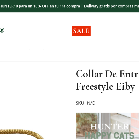
 HUNTER10 para un 10% OFF en tu 1ra compra | Delivery gratis por compras m
s®
SALE
 Perro Freestyle Eiby
Collar De Entr
Freestyle Eiby
SKU:
N/D