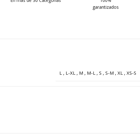
En más de 30 Categorías
100%
garantizados
L
,
L-XL
,
M
,
M-L
,
S
,
S-M
,
XL
,
XS-S