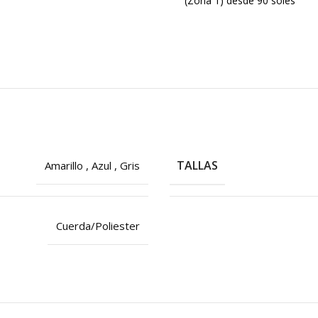
(Zona 1) desde 90 soles
TALLAS
Amarillo
,
Azul
,
Gris
Cuerda/Poliester